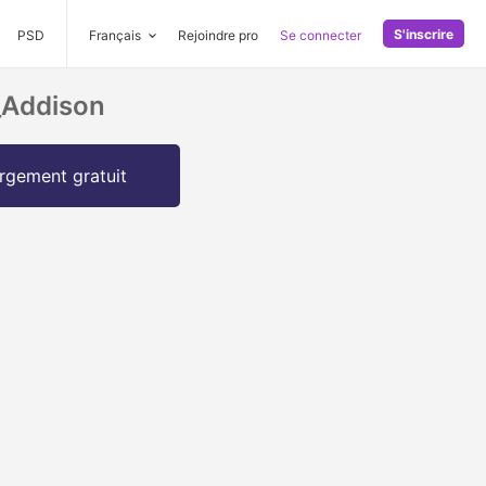
S'inscrire
PSD
Français
Rejoindre pro
Se connecter
_Addison
rgement gratuit