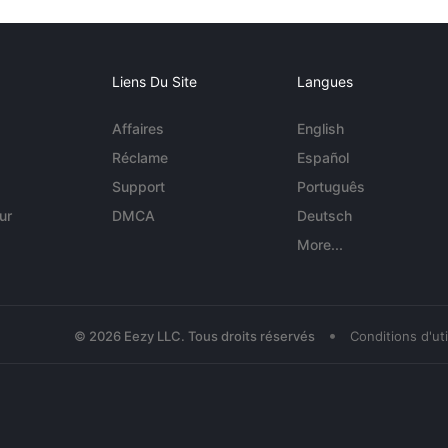
Liens Du Site
Langues
Affaires
English
Réclame
Español
Support
Português
ur
DMCA
Deutsch
More...
•
© 2026 Eezy LLC. Tous droits réservés
Conditions d'uti