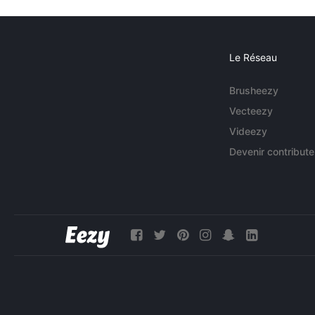
Le Réseau
Brusheezy
Vecteezy
Videezy
Devenir contribute