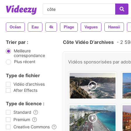
Océan
Eau
4k
Plage
Vagues
Hawaii
Trier par :
Côte Vidéo D’archives
-
2 598
Meilleure
correspondance
Plus récent
Vidéos sponsorisées par
ado
Type de fichier
Vidéo d’archives
After Effects
Type de licence :
Standard
Premium
Creative Commons