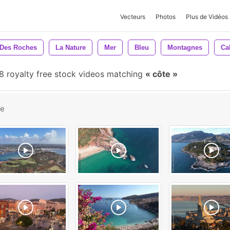
Vecteurs
Photos
Plus de Vidéos
Des Roches
La Nature
Mer
Bleu
Montagnes
Cal
 royalty free stock videos matching
côte
be