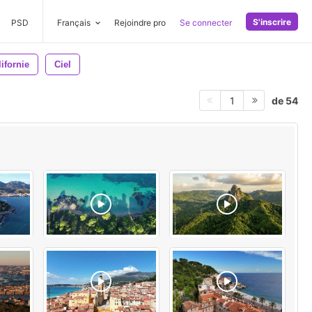
S'inscrire
PSD
Français
Rejoindre pro
Se connecter
ifornie
Ciel
de 54
1