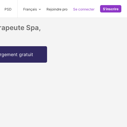
S'inscrire
PSD
Français
Rejoindre pro
Se connecter
rapeute Spa,
rgement gratuit