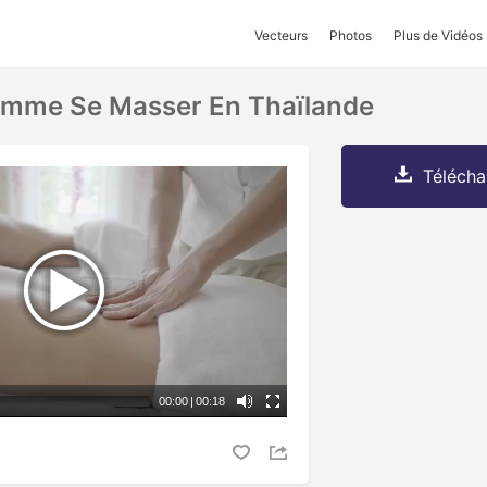
Vecteurs
Photos
Plus de Vidéos
emme Se Masser En Thaïlande
Télécha
00:00
|
00:18