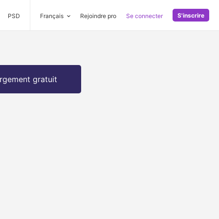
S'inscrire
PSD
Français
Rejoindre pro
Se connecter
rgement gratuit