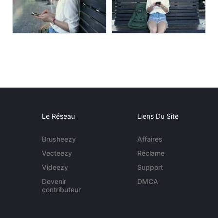
Le Réseau
Liens Du Site
Brusheezy
Affaires
Vecteezy
Réclame
Videezy
Support
Devenir
DMCA
contributeur