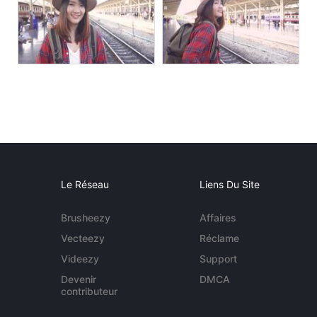
Le Réseau
Liens Du Site
Brusheezy
Affaires
Vecteezy
Réclame
Videezy
Support
Devenir
DMCA
contributeur