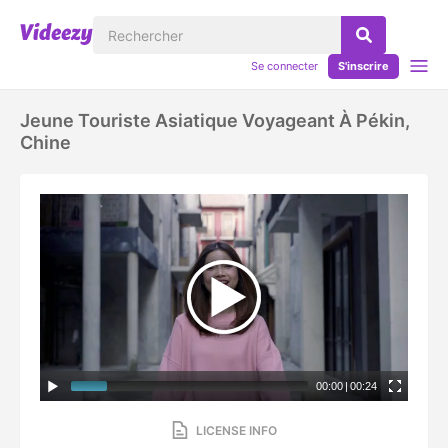
Se connecter
S'inscrire
Jeune Touriste Asiatique Voyageant À Pékin,
Chine
00:00
|
00:24
LICENSE INFO