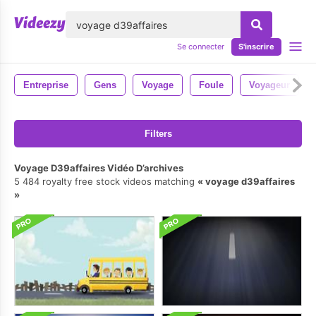
lose
Se connecter
S'inscrire
Entreprise
Gens
Voyage
Foule
Voyageur
Filters
Voyage D39affaires Vidéo D’archives
5 484 royalty free stock videos matching
voyage d39affaires