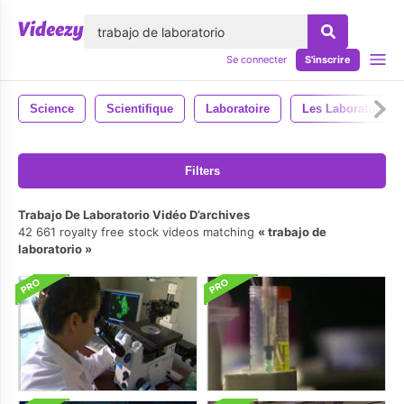
lose
Se connecter
S'inscrire
Science
Scientifique
Laboratoire
Les Laboratoires
Filters
Trabajo De Laboratorio Vidéo D’archives
42 661 royalty free stock videos matching
trabajo de
laboratorio