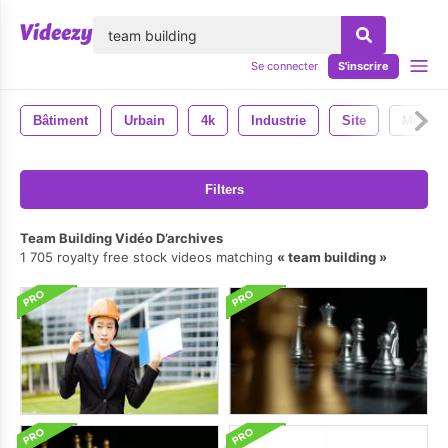
lose
Se connecter
S'inscrire
Bâtiment
Urbain
4k
Industrie
Site
Météo
Filters
Team Building Vidéo D’archives
1 705 royalty free stock videos matching
team building