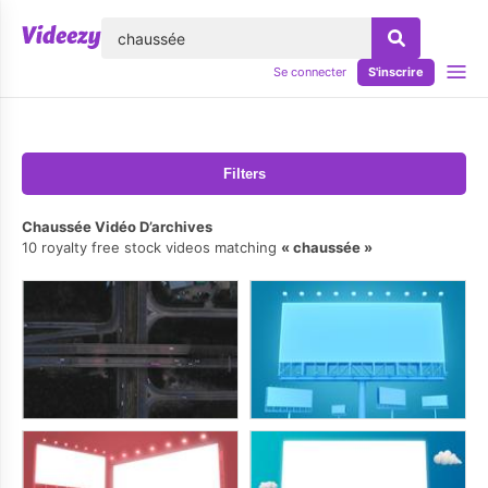
lose
Se connecter
S'inscrire
Filters
Chaussée Vidéo D’archives
10 royalty free stock videos matching
chaussée