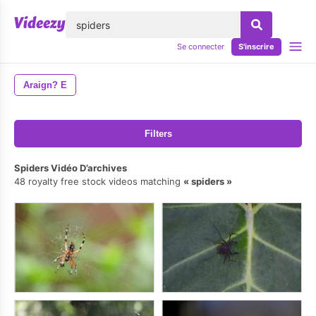
lose
Se connecter
S'inscrire
Araign? E
Filters
Spiders Vidéo D’archives
48 royalty free stock videos matching
spiders