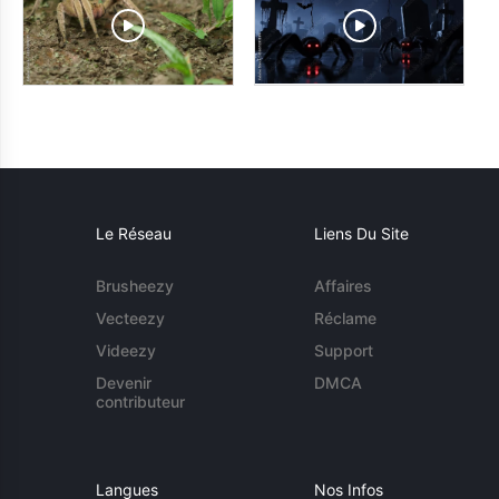
Le Réseau
Liens Du Site
Brusheezy
Affaires
Vecteezy
Réclame
Videezy
Support
Devenir
DMCA
contributeur
Langues
Nos Infos