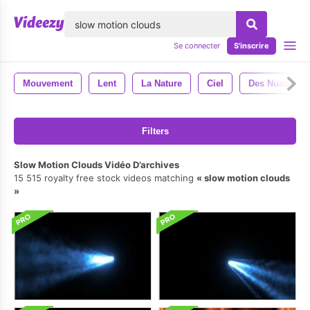
lose
Se connecter
S'inscrire
Mouvement
Lent
La Nature
Ciel
Des Nuages
Filters
Slow Motion Clouds Vidéo D’archives
15 515 royalty free stock videos matching
slow motion clouds