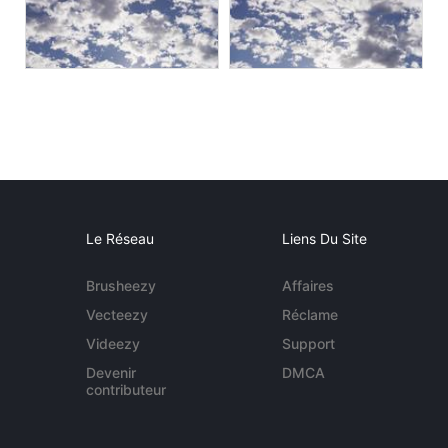
Le Réseau
Liens Du Site
Brusheezy
Affaires
Vecteezy
Réclame
Videezy
Support
Devenir
DMCA
contributeur