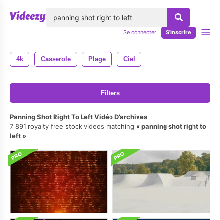
lose
Se connecter
S'inscrire
4k
Casserole
Plage
Ciel
Filters
Panning Shot Right To Left Vidéo D’archives
7 891 royalty free stock videos matching
panning shot right to
left