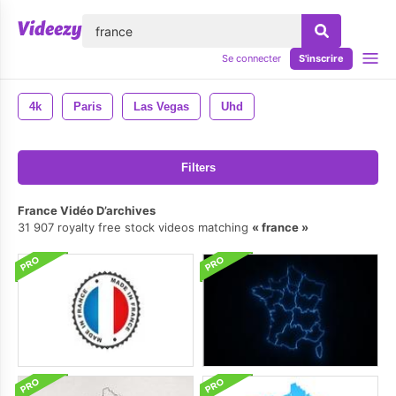
lose
Se connecter
S'inscrire
4k
Paris
Las Vegas
Uhd
Filters
France Vidéo D’archives
31 907 royalty free stock videos matching
france