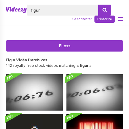
lose
Se connecter
S'inscrire
Filters
Figur Vidéo D’archives
142 royalty free stock videos matching
figur