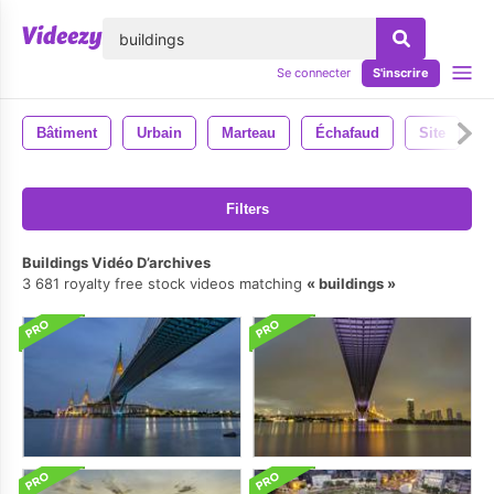
lose
Se connecter
S'inscrire
Bâtiment
Urbain
Marteau
Échafaud
Site
I
Filters
Buildings Vidéo D’archives
3 681 royalty free stock videos matching
buildings