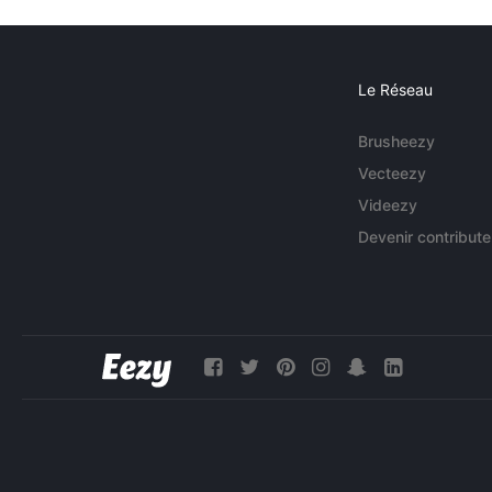
Le Réseau
Brusheezy
Vecteezy
Videezy
Devenir contribute