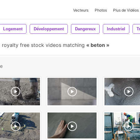
Vecteurs
Photos
Plus de Vidéos
Logement
Développement
Dangereux
Industriel
T
royalty free stock videos matching
beton
be