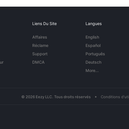
Liens Du Site
Langues
Affaires
English
Réclame
Español
Support
Português
ur
DMCA
Deutsch
More...
•
© 2026 Eezy LLC. Tous droits réservés
Conditions d'uti