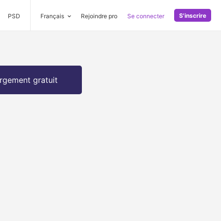
S'inscrire
PSD
Français
Rejoindre pro
Se connecter
rgement gratuit