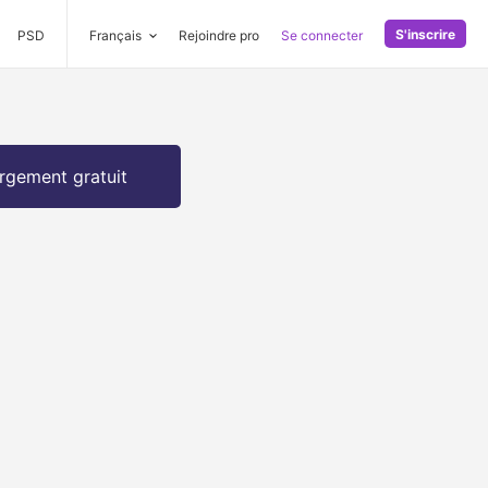
S'inscrire
PSD
Français
Rejoindre pro
Se connecter
rgement gratuit