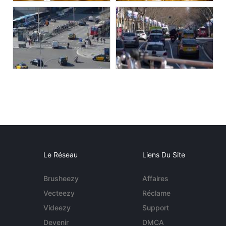
Le Réseau
Liens Du Site
Brusheezy
Affaires
Vecteezy
Réclame
Videezy
Support
Devenir
DMCA