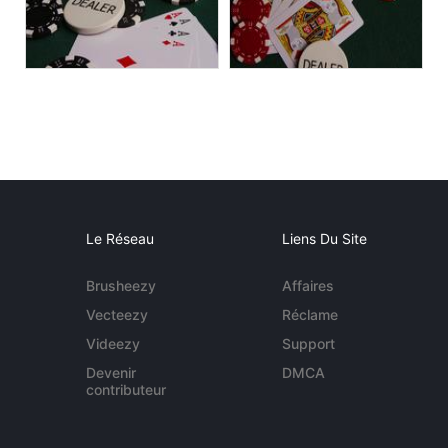
Le Réseau
Liens Du Site
Brusheezy
Affaires
Vecteezy
Réclame
Videezy
Support
Devenir
DMCA
contributeur