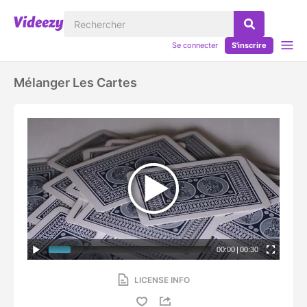
Se connecter
S'inscrire
Mélanger Les Cartes
00:00
|
00:30
LICENSE INFO