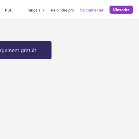
S'inscrire
PSD
Français
Rejoindre pro
Se connecter
rgement gratuit