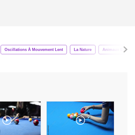
Oscillations À Mouvement Lent
La Nature
Animaux Et De L