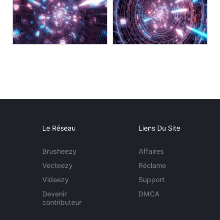
Le Réseau
Liens Du Site
Brusheezy
Affaires
Vecteezy
Réclame
Videezy
Support
Devenir
DMCA
contributeur