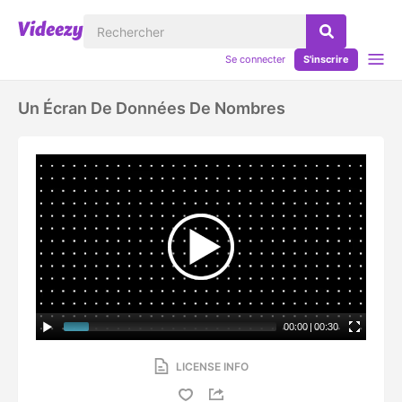
Se connecter
S'inscrire
Un Écran De Données De Nombres
00:00
|
00:30
LICENSE INFO