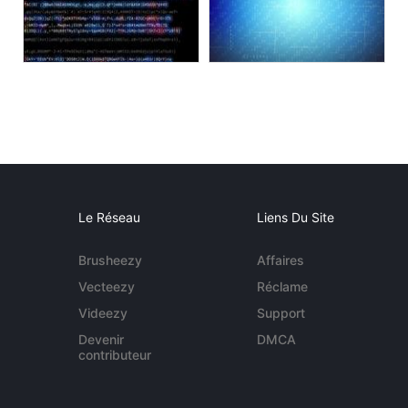
Le Réseau
Liens Du Site
Brusheezy
Affaires
Vecteezy
Réclame
Videezy
Support
Devenir
DMCA
contributeur