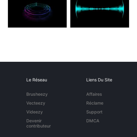
Le Réseau
Liens Du Site
Brusheezy
Affaires
Vecteezy
Réclame
Videezy
Support
Devenir
DMCA
contributeur