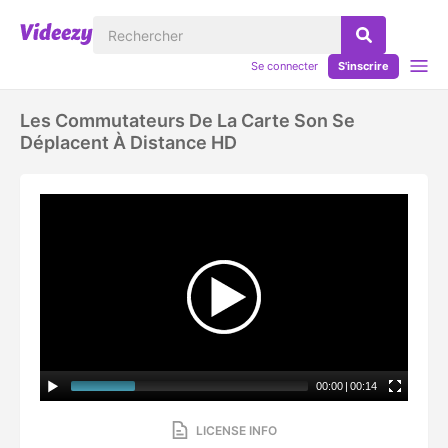
Se connecter
S'inscrire
Les Commutateurs De La Carte Son Se
Déplacent À Distance HD
00:00
|
00:14
LICENSE INFO