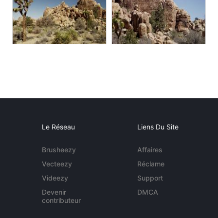
Le Réseau
Liens Du Site
Brusheezy
Affaires
Vecteezy
Réclame
Videezy
Support
Devenir
DMCA
contributeur