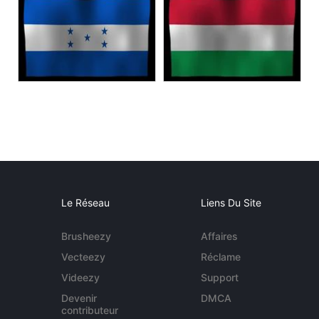
Le Réseau
Liens Du Site
Brusheezy
Affaires
Vecteezy
Réclame
Videezy
Support
Devenir
DMCA
contributeur