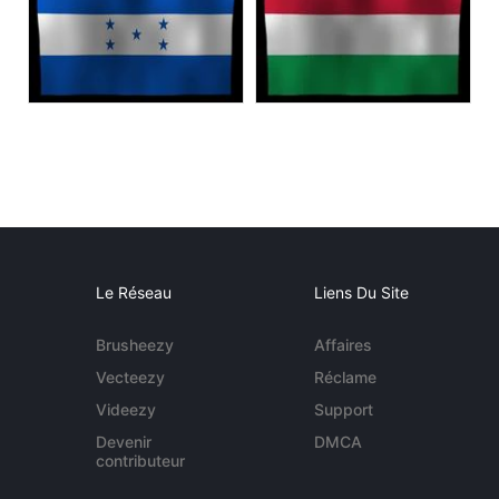
Le Réseau
Liens Du Site
Brusheezy
Affaires
Vecteezy
Réclame
Videezy
Support
Devenir
DMCA
contributeur