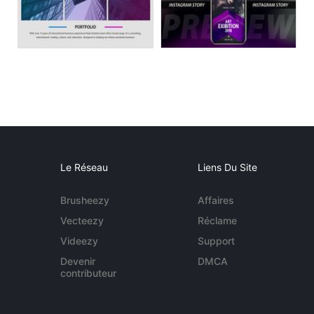
Le Réseau
Liens Du Site
Brusheezy
Affaires
Vecteezy
Réclame
Videezy
Support
Devenir
DMCA
contributeur