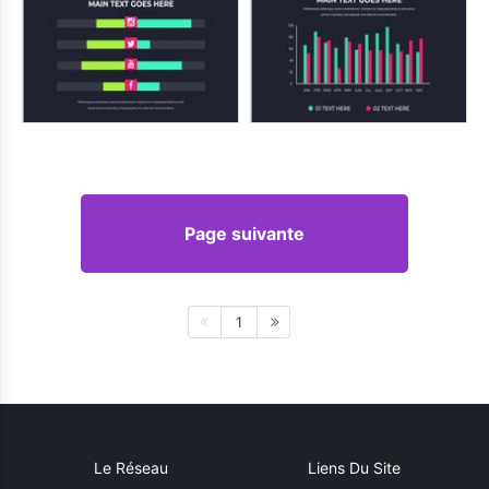
Page suivante
1
Le Réseau
Liens Du Site