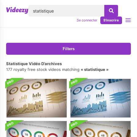
lose
Se connecter
S'inscrire
Filters
Statistique Vidéo D’archives
177 royalty free stock videos matching
statistique