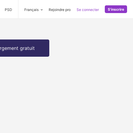
S'inscrire
PSD
Français
Rejoindre pro
Se connecter
rgement gratuit