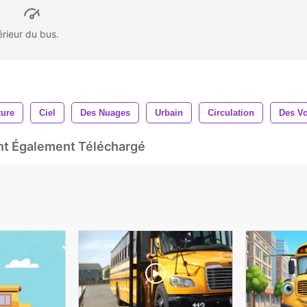
térieur du bus.
ture
Ciel
Des Nuages
Urbain
Circulation
Des Vo
Ont Également Téléchargé