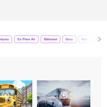
itures
En Plein Air
Bâtiment
Beau
Rue
Bois