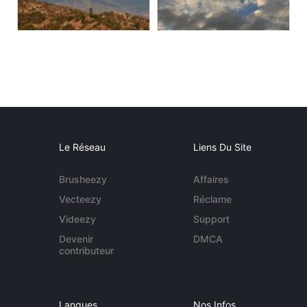
Le Réseau
Liens Du Site
Brusheezy
Affaires
Vecteezy
Réclame
Videezy
Support
Devenir
DMCA
contributeur
Langues
Nos Infos