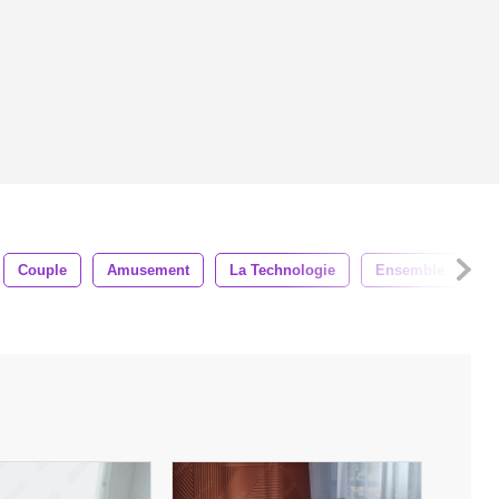
Couple
Amusement
La Technologie
Ensemble
G