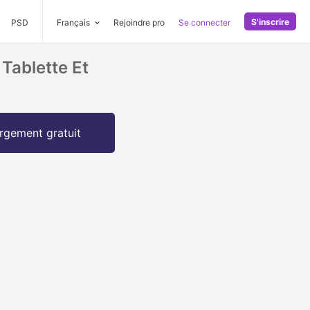
S'inscrire
PSD
Français
Rejoindre pro
Se connecter
Tablette Et
rgement gratuit