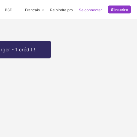
S'inscrire
PSD
Français
Rejoindre pro
Se connecter
rger - 1 crédit !