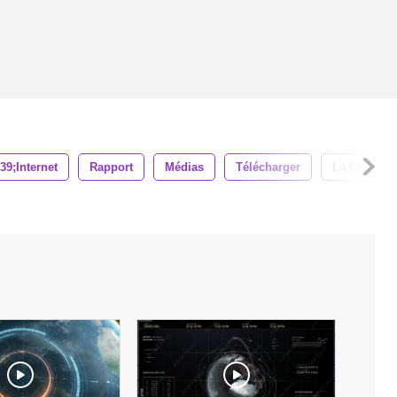
39;internet
Rapport
Médias
Télécharger
La Commun