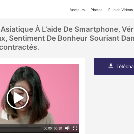
Vecteurs
Photos
Plus de Vidéos
siatique À L'aide De Smartphone, Véri
x, Sentiment De Bonheur Souriant Da
contractés.
Télécha
00:00
|
00:10