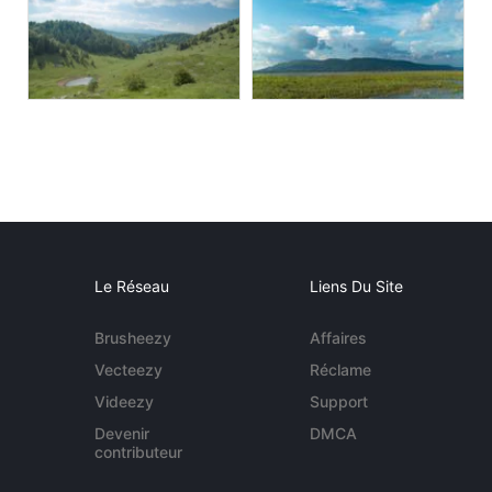
Le Réseau
Liens Du Site
Brusheezy
Affaires
Vecteezy
Réclame
Videezy
Support
Devenir
DMCA
contributeur