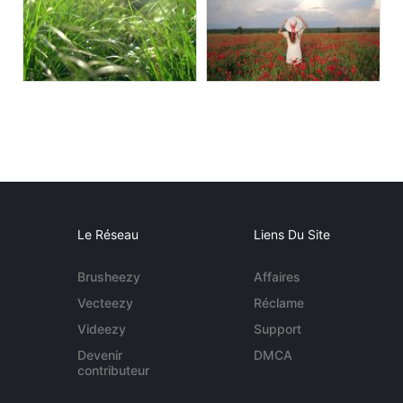
Le Réseau
Liens Du Site
Brusheezy
Affaires
Vecteezy
Réclame
Videezy
Support
Devenir
DMCA
contributeur