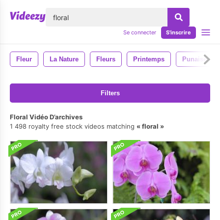
lose
Se connecter
S'inscrire
Fleur
La Nature
Fleurs
Printemps
Punaise
Filters
Floral Vidéo D’archives
1 498 royalty free stock videos matching
floral