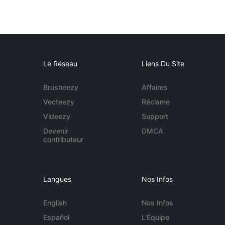
Le Réseau
Liens Du Site
Brusheezy
Affaires
Vecteezy
Réclame
Videezy
Support
Devenir
DMCA
contributeur
Langues
Nos Infos
English
Nos Infos
Español
L'Équipe