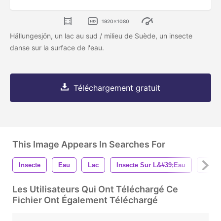
1920x1080
Hällungesjön, un lac au sud / milieu de Suède, un insecte
danse sur la surface de l'eau.
Téléchargement gratuit
This Image Appears In Searches For
Insecte
Eau
Lac
Insecte Sur L&#39;eau
L&#3
Les Utilisateurs Qui Ont Téléchargé Ce
Fichier Ont Également Téléchargé