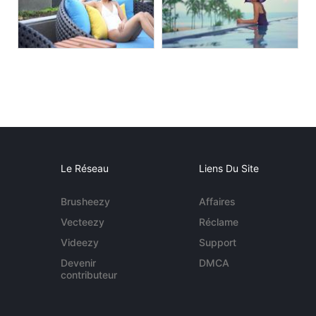
Le Réseau
Liens Du Site
Brusheezy
Affaires
Vecteezy
Réclame
Videezy
Support
Devenir
DMCA
contributeur