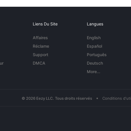
Liens Du Site
Langues
Affaires
English
Réclame
Español
Support
Português
ur
DMCA
Deutsch
More...
•
© 2026 Eezy LLC. Tous droits réservés
Conditions d'uti