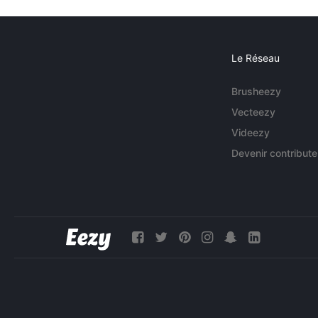
Le Réseau
Brusheezy
Vecteezy
Videezy
Devenir contribute