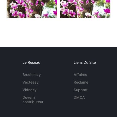
Le Réseau
Liens Du Site
Brusheezy
Affaires
Vecteezy
Réclame
Videezy
Support
Devenir
DMCA
contributeur