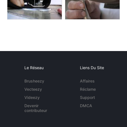
Le Réseau
Liens Du Site
Brusheezy
Affaires
Vecteezy
Réclame
Videezy
Support
Devenir
DMCA
contributeur