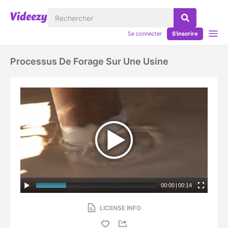
Se connecter
S'inscrire
Processus De Forage Sur Une Usine
00:00
|
00:14
LICENSE INFO