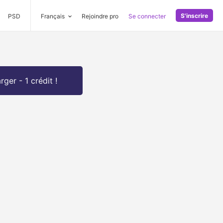
S'inscrire
PSD
Français
Rejoindre pro
Se connecter
rger - 1 crédit !