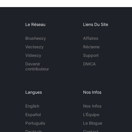
Le Réseau
Liens Du Site
Brusheezy
Affaires
Vecteezy
Réclame
Videezy
Support
Devenir
DMCA
contributeur
Langues
Nos Infos
English
Nos Infos
Español
L'Équipe
Português
Le Blogue
Deutsch
Contact