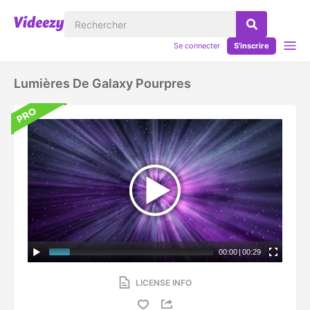
Se connecter
S'inscrire
Lumières De Galaxy Pourpres
00:00
|
00:29
LICENSE INFO