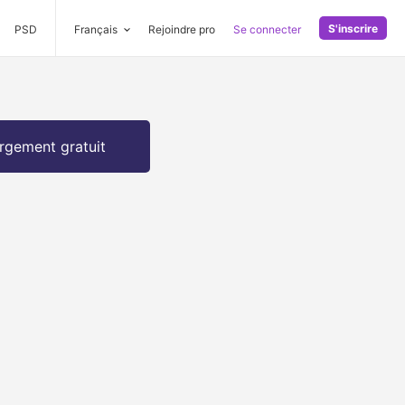
S'inscrire
PSD
Français
Rejoindre pro
Se connecter
rgement gratuit