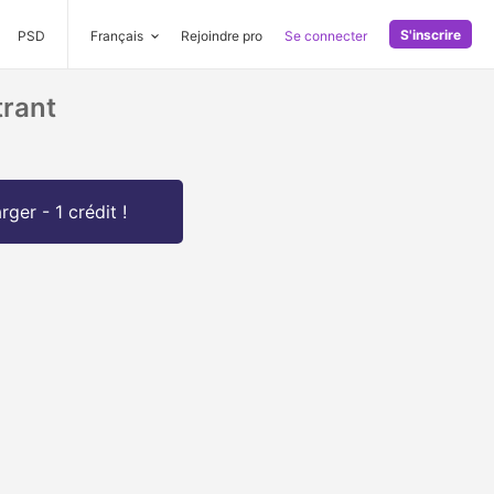
S'inscrire
PSD
Français
Rejoindre pro
Se connecter
trant
rger - 1 crédit !