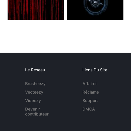
Le Réseau
Liens Du Site
Brusheezy
Affaires
Vecteezy
Réclame
Videezy
Support
Devenir
DMCA
contributeur