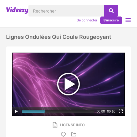
Se connecter
S'inscrire
Lignes Ondulées Qui Coule Rougeoyant
00:00
|
00:10
LICENSE INFO