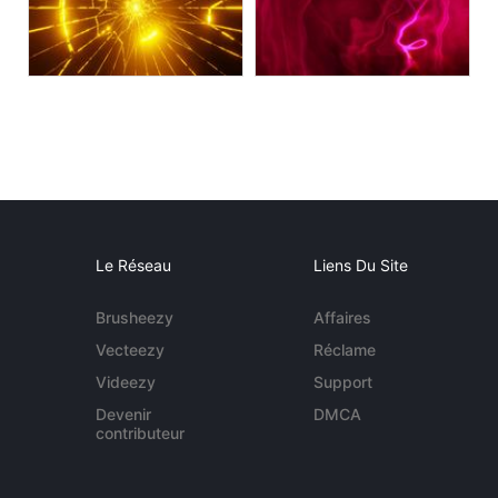
Le Réseau
Liens Du Site
Brusheezy
Affaires
Vecteezy
Réclame
Videezy
Support
Devenir
DMCA
contributeur